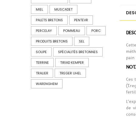
MIEL
MUSCADET
DES
PALETS BRETONS
PENTEVR
PERCELAY
POMMEAU
PORC
DES
PRODUITS BRETONS
SEL
Cett
méth
SOUPE
SPÉCIALITÉS BRETONNES
pain
TERRINE
TIRIAD KEMPER
NOTR
TRALIER
TREGER UHEL
Ces 
WARENGHEM
(Tre
ferti
L’exp
de v
cons