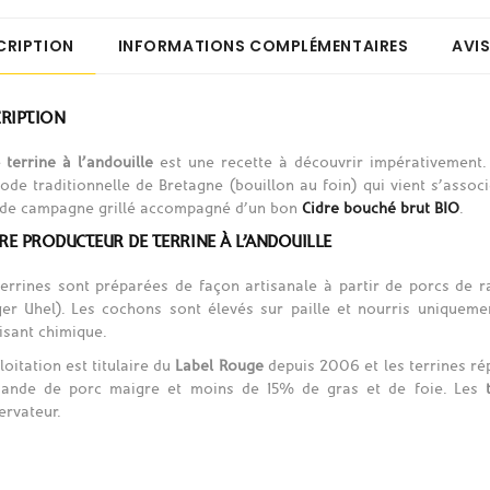
CRIPTION
INFORMATIONS COMPLÉMENTAIRES
AVIS
CRIPTION
e
terrine à l’andouille
est une recette à découvrir impérativement. 
ode traditionnelle de Bretagne (bouillon au foin) qui vient s’assoc
 de campagne grillé accompagné d’un bon
Cidre bouché brut BIO
.
E PRODUCTEUR DE TERRINE À L’ANDOUILLE
terrines sont préparées de façon artisanale à partir de porcs de 
ger Uhel). Les cochons sont élevés sur paille et nourris uniqueme
lisant chimique.
loitation est titulaire du
Label Rouge
depuis 2006 et les terrines ré
iande de porc maigre et moins de 15% de gras et de foie. Les
ervateur.