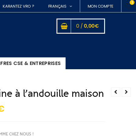
1
KARANTEZ VRO ?
FRANÇAIS
MON COMPTE
0 /
0,00
€
FRES CSE & ENTREPRISES
ine à l’andouille maison
€
MME CHEZ NOUS !