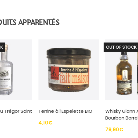
UITS APPARENTÉS
OUT OF STOCK
OUT OF 
O d’été
Whisky Kornog Roc’h Hir
Whisky A
46% Single Malt
46% Sing
79,90
€
44,90
€