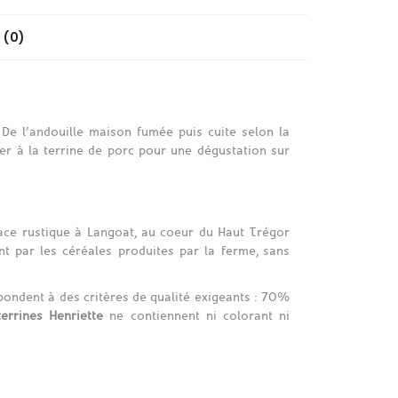
 (0)
De l’andouille maison fumée puis cuite selon la
ier à la terrine de porc pour une dégustation sur
race rustique à Langoat, au coeur du Haut Trégor
nt par les céréales produites par la ferme, sans
pondent à des critères de qualité exigeants : 70%
terrines Henriette
ne contiennent ni colorant ni