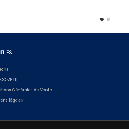
UTILES
isons
 COMPTE
itions Générales de Vente
ons légales