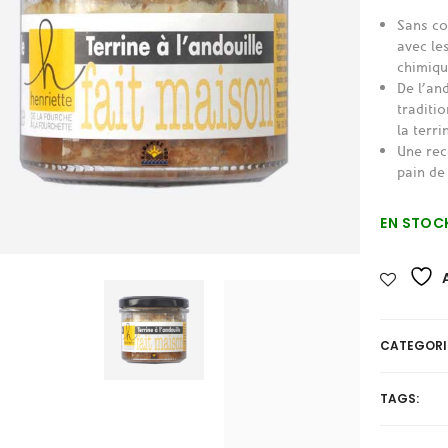
Sans co
avec le
chimiqu
De l’an
traditi
la terri
Une rec
pain de
EN STOC
CATEGORI
TAGS: