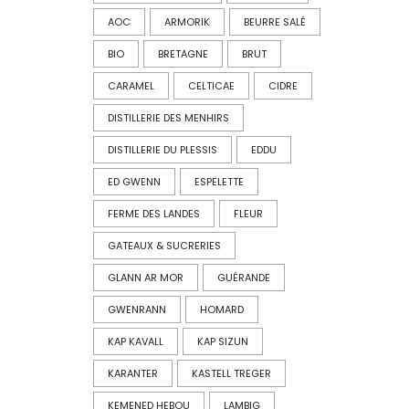
AOC
ARMORIK
BEURRE SALÉ
BIO
BRETAGNE
BRUT
CARAMEL
CELTICAE
CIDRE
DISTILLERIE DES MENHIRS
DISTILLERIE DU PLESSIS
EDDU
ED GWENN
ESPELETTE
FERME DES LANDES
FLEUR
GATEAUX & SUCRERIES
GLANN AR MOR
GUÉRANDE
GWENRANN
HOMARD
KAP KAVALL
KAP SIZUN
KARANTER
KASTELL TREGER
KEMENED HEBOU
LAMBIG