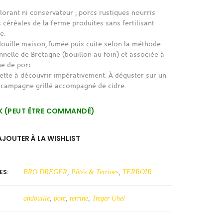
lorant ni conservateur ; porcs rustiques nourris
s céréales de la ferme produites sans fertilisant
e.
douille maison, fumée puis cuite selon la méthode
onnelle de Bretagne (bouillon au foin) et associée à
ne de porc.
ette à découvrir impérativement. À déguster sur un
 campagne grillé accompagné de cidre.
K (PEUT ÊTRE COMMANDÉ)
AJOUTER À LA WISHLIST
ES:
BRO DREGER
,
Pâtés & Terrines
,
TERROIR
andouille
,
porc
,
terrine
,
Treger Uhel