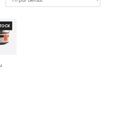
STOCK
u