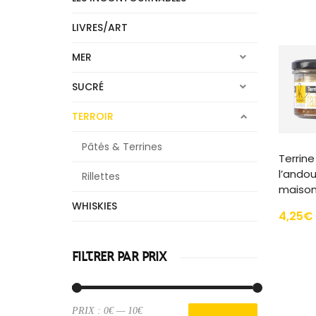
LIVRES/ART
MER
SUCRÉ
TERROIR
Pâtés & Terrines
Terrine
l’andoui
Rillettes
maiso
ER
WHISKIES
4,25
€
FILTRER PAR PRIX
PRIX :
0€
—
10€
Prix
Prix