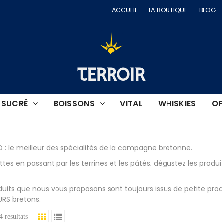
ACCUEIL
LA BOUTIQUE
BLOG
TERROIR
SUCRÉ
BOISSONS
VITAL
WHISKIES
OF
: le meilleur des spécialités de la campagne bretonne.
lettes en passant par les terrines et les pâtés, dégustez les pr
duits que nous vous proposons sont toujours issus de petite prod
RS bretons.
4 resultats