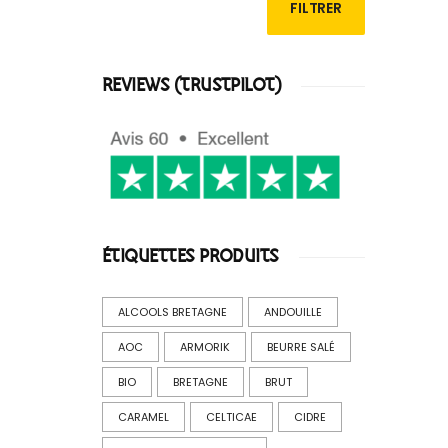
FILTRER
min
max
REVIEWS (TRUSTPILOT)
ÉTIQUETTES PRODUITS
ALCOOLS BRETAGNE
ANDOUILLE
AOC
ARMORIK
BEURRE SALÉ
BIO
BRETAGNE
BRUT
CARAMEL
CELTICAE
CIDRE