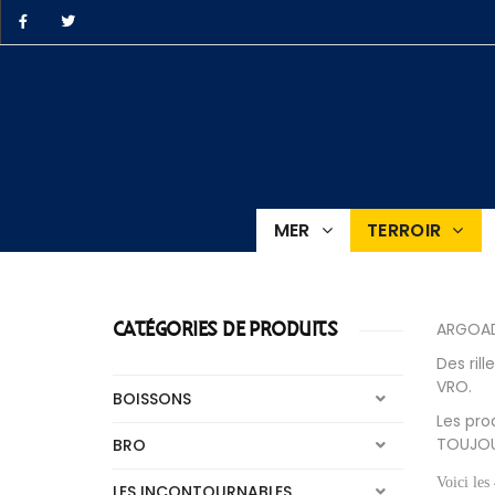
ro.BZH
MER
TERROIR
e
CATÉGORIES DE PRODUITS
ARGOAD 
Des ril
VRO.
BOISSONS
Les pro
TOUJOU
BRO
Voici les 
LES INCONTOURNABLES