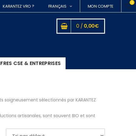
1
KARANTEZ VRO ?
FRANÇAIS
MON COMPTE
0 /
0,00
€
FRES CSE & ENTREPRISES
oduits soigneusement sélectionnés par KARANTEZ
uctions artisanales, sont souvent BIO et sont