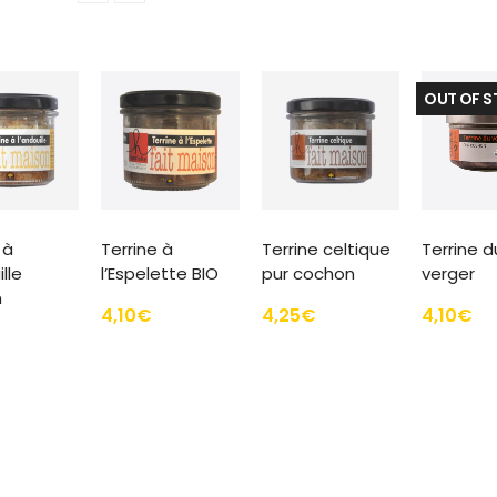
OUT OF 
 à
Terrine à
Terrine celtique
Terrine d
lle
l’Espelette BIO
pur cochon
verger
n
4,10
€
4,25
€
4,10
€