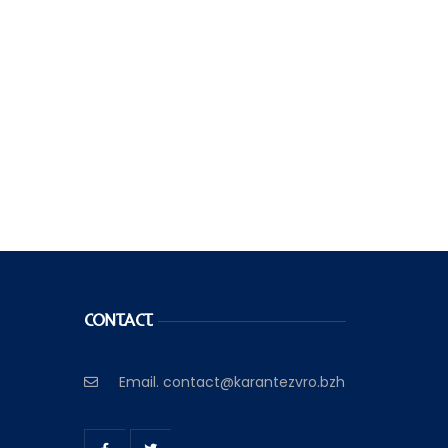
CONTACT
Email.
contact@karantezvro.bzh