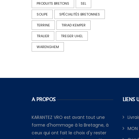
PRODUITS BRETONS
SEL
SOUPE
SPÉCIALITÉS BRETONNES
TERRINE
TIRIAD KEMPER
TRALIER
TREGER UHEL
WARENGHEM
A PROPOS
LIENS 
KARANTEZ VRO est avant tout une
Livra
forme d'hommage à la Bretagne, à
MON
ceux qui ont fait le choix d'y rester