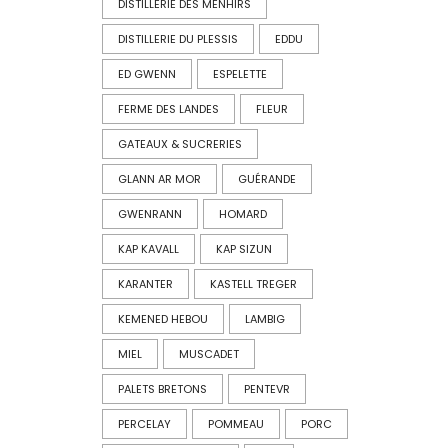
DISTILLERIE DES MENHIRS
DISTILLERIE DU PLESSIS
EDDU
ED GWENN
ESPELETTE
FERME DES LANDES
FLEUR
GATEAUX & SUCRERIES
GLANN AR MOR
GUÉRANDE
GWENRANN
HOMARD
KAP KAVALL
KAP SIZUN
KARANTER
KASTELL TREGER
KEMENED HEBOU
LAMBIG
MIEL
MUSCADET
PALETS BRETONS
PENTEVR
PERCELAY
POMMEAU
PORC