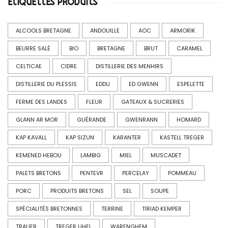
ÉTIQUETTES PRODUITS
ALCOOLS BRETAGNE
ANDOUILLE
AOC
ARMORIK
BEURRE SALÉ
BIO
BRETAGNE
BRUT
CARAMEL
CELTICAE
CIDRE
DISTILLERIE DES MENHIRS
DISTILLERIE DU PLESSIS
EDDU
ED GWENN
ESPELETTE
FERME DES LANDES
FLEUR
GATEAUX & SUCRERIES
GLANN AR MOR
GUÉRANDE
GWENRANN
HOMARD
KAP KAVALL
KAP SIZUN
KARANTER
KASTELL TREGER
KEMENED HEBOU
LAMBIG
MIEL
MUSCADET
PALETS BRETONS
PENTEVR
PERCELAY
POMMEAU
PORC
PRODUITS BRETONS
SEL
SOUPE
SPÉCIALITÉS BRETONNES
TERRINE
TIRIAD KEMPER
TRALIER
TREGER UHEL
WARENGHEM