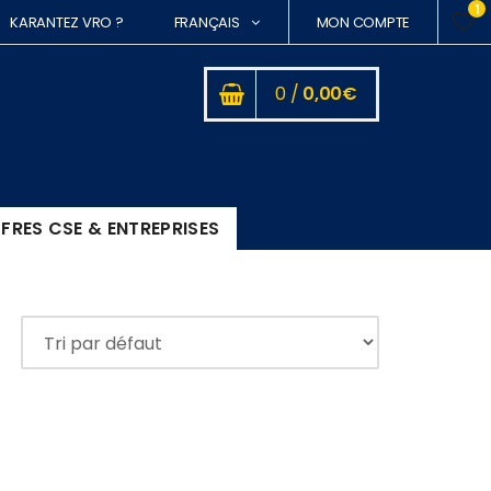
1
KARANTEZ VRO ?
FRANÇAIS
MON COMPTE
0 /
0,00
€
FRES CSE & ENTREPRISES