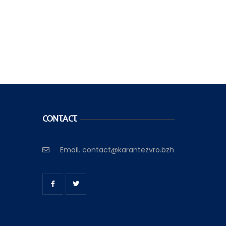
CONTACT
Email.
contact@karantezvro.bzh