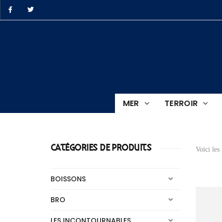
ro.BZH
MER
TERROIR
e
CATÉGORIES DE PRODUITS
Voici les 
BOISSONS
BRO
LES INCONTOURNABLES