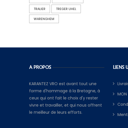
TRALIER
TREGER UHEL
WARENGHEM
A PROPOS
LIENS 
KARANTEZ VRO est avant tout une
Livra
forme d'hommage à la Bretagne, à
MON
ceux qui ont fait le choix d'y rester
Cond
vivre et travailler, et qui nous offrent
le meilleur de leurs efforts.
Menti