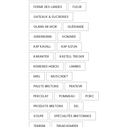
FERME DES LANDES
FLEUR
GATEAUX & SUCRERIES
GLANN AR MOR
GUÉRANDE
GWENRANN
HOMARD
KAP KAVALL
KAP SIZUN
KARANTER
KASTELL TREGER
KEMENED HEBOU
LAMBIG
MIEL
MUSCADET
PALETS BRETONS
PENTEVR
PERCELAY
POMMEAU
PORC
PRODUITS BRETONS
SEL
SOUPE
SPÉCIALITÉS BRETONNES
TERRINE
TIRIAD KEMPER