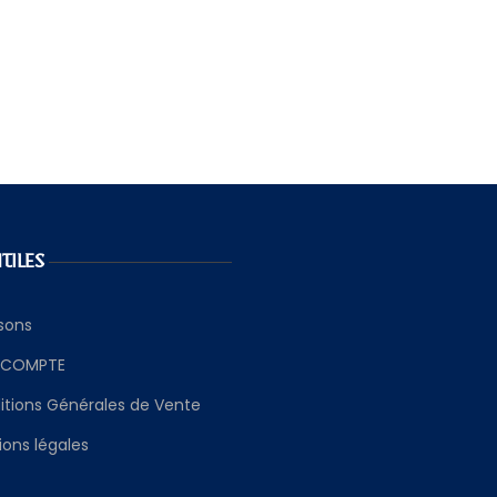
UTILES
isons
 COMPTE
itions Générales de Vente
ons légales