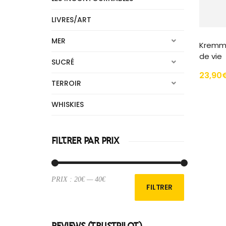
LIVRES/ART
MER
Kremmi
de vie
SUCRÉ
23,90
TERROIR
WHISKIES
ER
FILTRER PAR PRIX
PRIX :
20€
—
40€
Prix
Prix
FILTRER
min
max