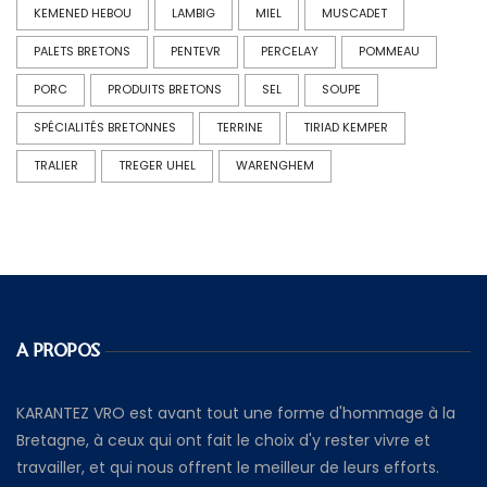
KEMENED HEBOU
LAMBIG
MIEL
MUSCADET
PALETS BRETONS
PENTEVR
PERCELAY
POMMEAU
PORC
PRODUITS BRETONS
SEL
SOUPE
SPÉCIALITÉS BRETONNES
TERRINE
TIRIAD KEMPER
TRALIER
TREGER UHEL
WARENGHEM
A PROPOS
KARANTEZ VRO est avant tout une forme d'hommage à la
Bretagne, à ceux qui ont fait le choix d'y rester vivre et
travailler, et qui nous offrent le meilleur de leurs efforts.