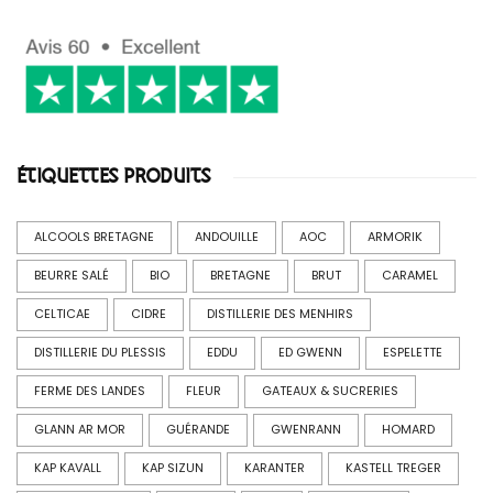
ÉTIQUETTES PRODUITS
ALCOOLS BRETAGNE
ANDOUILLE
AOC
ARMORIK
BEURRE SALÉ
BIO
BRETAGNE
BRUT
CARAMEL
CELTICAE
CIDRE
DISTILLERIE DES MENHIRS
DISTILLERIE DU PLESSIS
EDDU
ED GWENN
ESPELETTE
FERME DES LANDES
FLEUR
GATEAUX & SUCRERIES
GLANN AR MOR
GUÉRANDE
GWENRANN
HOMARD
KAP KAVALL
KAP SIZUN
KARANTER
KASTELL TREGER