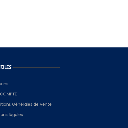
UTILES
isons
 COMPTE
itions Générales de Vente
ons légales