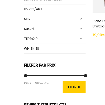
LIVRES/ART
MER
Café L
Bretag
SUCRÉ
19,90
TERROIR
WHISKIES
ER
FILTRER PAR PRIX
PRIX :
10€
—
40€
Prix
Prix
FILTRER
min
max