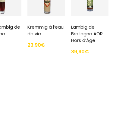
ambig de
Kremmig à l’eau
Lambig de
ne
de vie
Bretagne AOR
Hors d’Âge
€
23,90
€
39,90
€