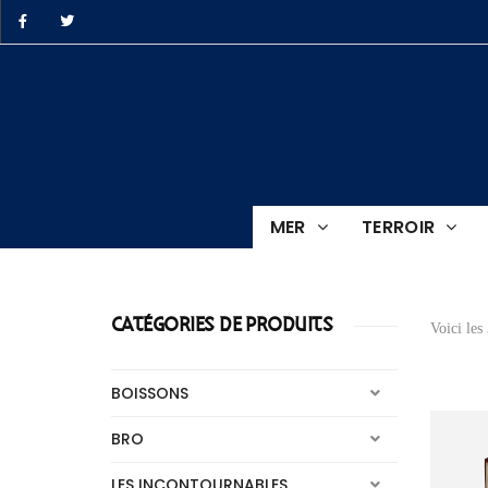
ro.BZH
MER
TERROIR
e
CATÉGORIES DE PRODUITS
Voici les 
BOISSONS
BRO
LES INCONTOURNABLES