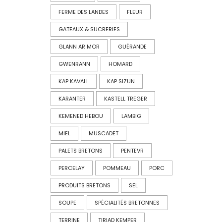
FERME DES LANDES
FLEUR
GATEAUX & SUCRERIES
GLANN AR MOR
GUÉRANDE
GWENRANN
HOMARD
KAP KAVALL
KAP SIZUN
KARANTER
KASTELL TREGER
KEMENED HEBOU
LAMBIG
MIEL
MUSCADET
PALETS BRETONS
PENTEVR
PERCELAY
POMMEAU
PORC
PRODUITS BRETONS
SEL
SOUPE
SPÉCIALITÉS BRETONNES
TERRINE
TIRIAD KEMPER