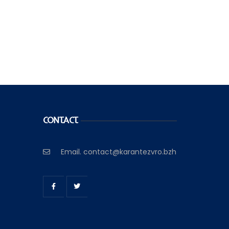
CONTACT
Email.
contact@karantezvro.bzh