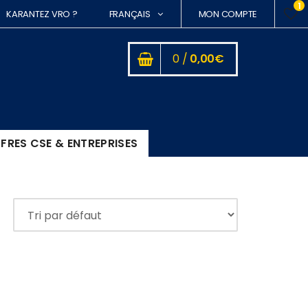
1
KARANTEZ VRO ?
FRANÇAIS
MON COMPTE
0 /
0,00
€
FRES CSE & ENTREPRISES