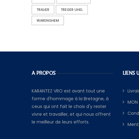
TRALIER
TREGER UHEL
WARENGHEM
A PROPOS
LIENS 
KARANTEZ VRO est avant tout une
Livra
forme d'hommage à la Bretagne, à
MON
ceux qui ont fait le choix d'y rester
Cond
vivre et travailler, et qui nous offrent
le meilleur de leurs efforts.
Menti