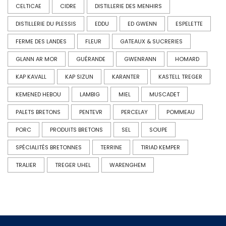
CELTICAE
CIDRE
DISTILLERIE DES MENHIRS
DISTILLERIE DU PLESSIS
EDDU
ED GWENN
ESPELETTE
FERME DES LANDES
FLEUR
GATEAUX & SUCRERIES
GLANN AR MOR
GUÉRANDE
GWENRANN
HOMARD
KAP KAVALL
KAP SIZUN
KARANTER
KASTELL TREGER
KEMENED HEBOU
LAMBIG
MIEL
MUSCADET
PALETS BRETONS
PENTEVR
PERCELAY
POMMEAU
PORC
PRODUITS BRETONS
SEL
SOUPE
SPÉCIALITÉS BRETONNES
TERRINE
TIRIAD KEMPER
TRALIER
TREGER UHEL
WARENGHEM