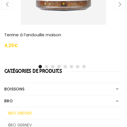
Whisky Kornog Roc’h Hir 46% Single M
79,90
€
CATÉGORIES DE PRODUITS
BOISSONS
BRO
BRO DREGER
BRO GERNEV