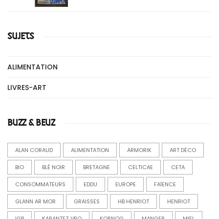
SUJETS
ALIMENTATION
LIVRES-ART
BUZZ & BEUZ
ALAN CORAUD
ALIMENTATION
ARMORIK
ART DÉCO
BIO
BLÉ NOIR
BRETAGNE
CELTICAE
CETA
CONSOMMATEURS
EDDU
EUROPE
FAÏENCE
GLANN AR MOR
GRAISSES
HB HENRIOT
HENRIOT
IGP
KARANTEZ VRO
KORNOG
MANGER
MIEL