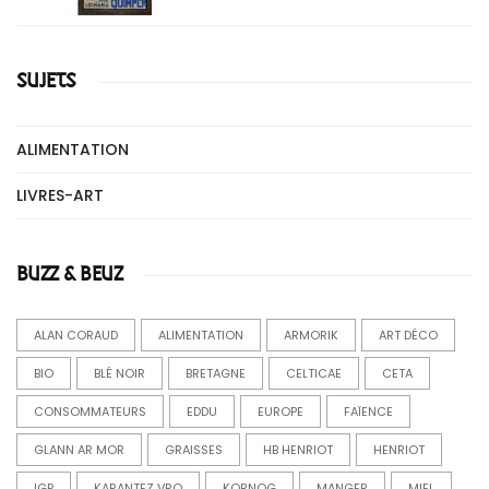
SUJETS
ALIMENTATION
LIVRES-ART
BUZZ & BEUZ
ALAN CORAUD
ALIMENTATION
ARMORIK
ART DÉCO
BIO
BLÉ NOIR
BRETAGNE
CELTICAE
CETA
CONSOMMATEURS
EDDU
EUROPE
FAÏENCE
GLANN AR MOR
GRAISSES
HB HENRIOT
HENRIOT
IGP
KARANTEZ VRO
KORNOG
MANGER
MIEL