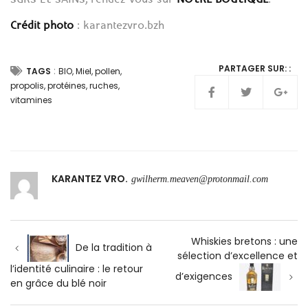
Crédit photo
: karantezvro.bzh
PARTAGER SUR: :
:
TAGS
BIO
,
Miel
,
pollen
,
propolis
,
protéines
,
ruches
,
vitamines
KARANTEZ VRO
gwilherm.meaven@protonmail.com
Navigation
Whiskies bretons : une
de
De la tradition à
sélection d’excellence et
l’article
l’identité culinaire : le retour
d’exigences
en grâce du blé noir