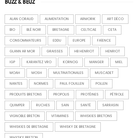
BUZZ & BEUZ
ALAN CORAUD
ALIMENTATION
ARMORIK
ART DÉCO
BIO
BLÉ NOIR
BRETAGNE
CELTICAE
CETA
CONSOMMATEURS
EDDU
EUROPE
FAÏENCE
GLANN AR MOR
GRAISSES
HB HENRIOT
HENRIOT
IGP
KARANTEZ VRO
KORNOG
MANGER
MIEL
MOAH
MOSH
MULTINATIONALES
MUSCADET
NANTES
NORMES
PAUL FOUILLEN
POLLEN
PRODUITS BRETONS
PROPOLIS
PROTÉINES
PÉTROLE
QUIMPER
RUCHES
SAIN
SANTÉ
SARRASIN
VIGNOBLE BRETON
VITAMINES
WHISKIES BRETONS
WHISKIES DE BRETAGNE
WHISKY DE BRETAGNE
WHYSKY BRETON